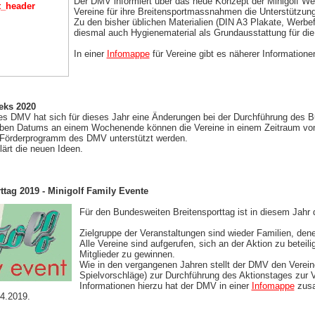
Der DMV informiert über das neue Konzept der Minigolf We
Vereine für ihre Breitensportmassnahmen die Unterstützu
Zu den bisher üblichen Materialien (DIN A3 Plakate, Werbef
diesmal auch Hygienematerial als Grundausstattung für d
In einer
Infomappe
für Vereine gibt es näherer Informatione
eks 2020
des DMV hat sich für dieses Jahr eine Änderungen bei der Durchführung des B
eben Datums an einem Wochenende können die Vereine in einem Zeitraum vom 
 Förderprogramm des DMV unterstützt werden.
lärt die neuen Ideen.
tag 2019 - Minigolf Family Evente
Für den Bundesweiten Breitensporttag ist in diesem Jah
Zielgruppe der Veranstaltungen sind wieder Familien, dene
Alle Vereine sind aufgerufen, sich an der Aktion zu bete
Mitglieder zu gewinnen.
Wie in den vergangenen Jahren stellt der DMV den Vereinen
Spielvorschläge) zur Durchführung des Aktionstages zur 
Informationen hierzu hat der DMV in einer
Infomappe
zusa
4.2019.