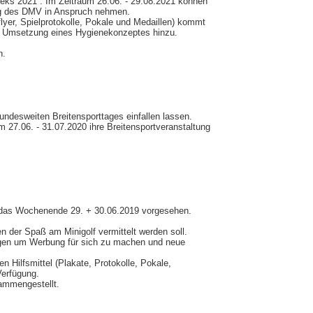
eks 2021 . Im Zeitraum 26.06. - 29.08.2021 können
ng des DMV in Anspruch nehmen.
lyer, Spielprotokolle, Pokale und Medaillen) kommt
ie Umsetzung eines Hygienekonzeptes hinzu.
n.
undesweiten Breitensporttages einfallen lassen.
27.06. - 31.07.2020 ihre Breitensportveranstaltung
r das Wochenende 29. + 30.06.2019 vorgesehen.
n der Spaß am Minigolf vermittelt werden soll.
iligen um Werbung für sich zu machen und neue
 Hilfsmittel (Plakate, Protokolle, Pokale,
Verfügung.
mmengestellt.