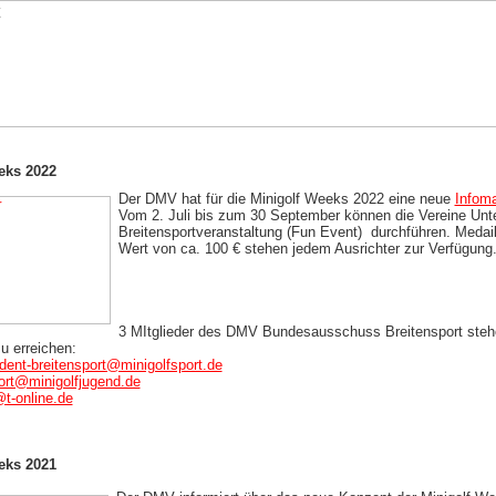
eks 2022
Der DMV hat für die Minigolf Weeks 2022 eine neue
Infom
Vom 2. Juli bis zum 30 September können die Vereine Unt
Breitensportveranstaltung (Fun Event) durchführen. Medail
Wert von ca. 100 € stehen jedem Ausrichter zur Verfügung
3 MItglieder des DMV Bundesausschuss Breitensport stehe
zu erreichen:
dent-breitensport@minigolfsport.de
ort@minigolfjugend.de
t-online.de
eks 2021