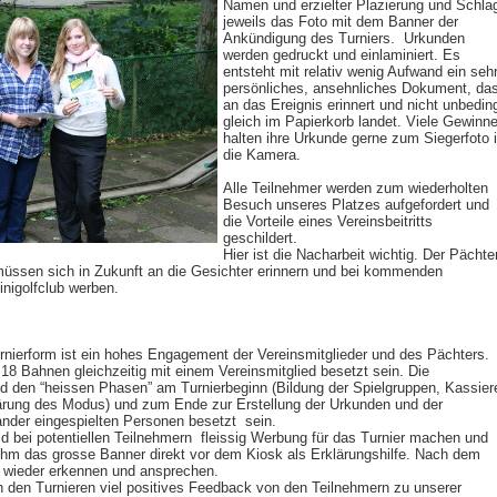
Namen und erzielter Plazierung und Schla
jeweils das Foto mit dem Banner der
Ankündigung des Turniers. Urkunden
werden gedruckt und einlaminiert. Es
entsteht mit relativ wenig Aufwand ein seh
persönliches, ansehnliches Dokument, da
an das Ereignis erinnert und nicht unbedin
gleich im Papierkorb landet. Viele Gewinne
halten ihre Urkunde gerne zum Siegerfoto 
die Kamera.
Alle Teilnehmer werden zum wiederholten
Besuch unseres Platzes aufgefordert und
die Vorteile eines Vereinsbeitritts
geschildert.
Hier ist die Nacharbeit wichtig. Der Pächte
 müssen sich in Zukunft an die Gesichter erinnern und bei kommenden
inigolfclub werben.
rnierform ist ein hohes Engagement der Vereinsmitglieder und des Pächters.
18 Bahnen gleichzeitig mit einem Vereinsmitglied besetzt sein. Die
d den “heissen Phasen” am Turnierbeginn (Bildung der Spielgruppen, Kassier
ärung des Modus) und zum Ende zur Erstellung der Urkunden und der
nander eingespielten Personen besetzt sein.
d bei potentiellen Teilnehmern fleissig Werbung für das Turnier machen und
t ihm das grosse Banner direkt vor dem Kiosk als Erklärungshilfe. Nach dem
r wieder erkennen und ansprechen.
den Turnieren viel positives Feedback von den Teilnehmern zu unserer