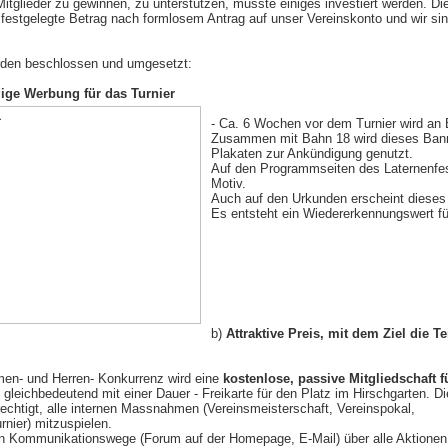
itglieder zu gewinnen, zu unterstützen, musste einiges investiert werden. 
r festgelegte Betrag nach formlosem Antrag auf unser Vereinskonto und wir si
en beschlossen und umgesetzt:
ige Werbung für das Turnier
- Ca. 6 Wochen vor dem Turnier wird an
Zusammen mit Bahn 18 wird dieses Banner
Plakaten zur Ankündigung genutzt.
Auf den Programmseiten des Laternenfest
Motiv.
Auch auf den Urkunden erscheint dieses
Es entsteht ein Wiedererkennungswert fü
b)
Attraktive Preis, mit dem Ziel die 
amen- und Herren- Konkurrenz wird eine
kostenlose, passive Mitgliedschaft f
 gleichbedeutend mit einer Dauer - Freikarte für den Platz im Hirschgarten. Di
rechtigt, alle internen Massnahmen (Vereinsmeisterschaft, Vereinspokal,
rnier) mitzuspielen.
en Kommunikationswege (Forum auf der Homepage, E-Mail) über alle Aktionen