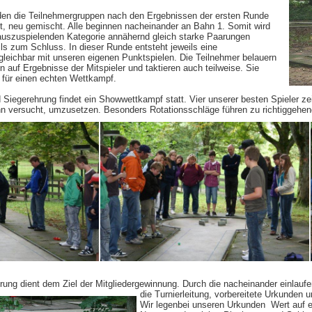
den die Teilnehmergruppen nach den Ergebnissen der ersten Runde
t, neu gemischt. Alle beginnen nacheinander an Bahn 1. Somit wird
r auszuspielenden Kategorie annähernd gleich starke Paarungen
ls zum Schluss. In dieser Runde entsteht jeweils eine
eichbar mit unseren eigenen Punktspielen. Die Teilnehmer belauern
n auf Ergebnisse der Mitspieler und taktieren auch teilweise. Sie
für einen echten Wettkampf.
 Siegerehrung findet ein Showwettkampf statt. Vier unserer besten Spieler ze
n versucht, umzusetzen. Besonders Rotationsschläge führen zu richtiggehen
rung dient dem Ziel der Mitgliedergewinnung. Durch die nacheinander einlauf
die Turnierleitung, vorbereitete Urkunden un
Wir legenbei unseren Urkunden Wert auf 