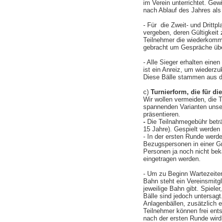
im Verein unterrichtet. Ge
nach Ablauf des Jahres als 
- Für die Zweit- und Dritt
vergeben, deren Gültigkeit z
Teilnehmer die wiederkomm
gebracht um Gespräche über
- Alle Sieger erhalten einen
ist ein Anreiz, um wiederz
Diese Bälle stammen aus de
c)
Turnierform, die für di
Wir wollen vermeiden, die T
spannenden Varianten unser
präsentieren.
-
Die Teilnahmegebühr beträg
15 Jahre). Gespielt werden
- In der ersten Runde wer
Bezugspersonen in einer Gr
Personen ja noch nicht beka
eingetragen werden.
- Um zu Beginn Wartezeiten 
Bahn steht ein Vereinsmitgl
jeweilige Bahn gibt. Spiele
Bälle sind jedoch untersagt
Anlagenbällen, zusätzlich e
Teilnehmer können frei en
nach der ersten Runde wird