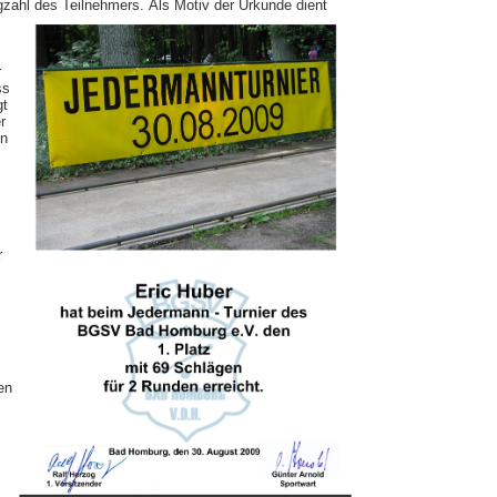
gzahl des Teilnehmers.
Als Motiv der Urkunde dient
r
ss
gt
r
in
r
en