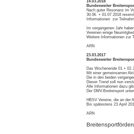
14.03.2018
Bundesweiter Breitensport
Nach guter Resonanz im Vor
30.06. + 01.07.2018 reserv
Informationen zur Teilnah
Im vergangenen Jahr haben
Vereinen einige Neumitglie
Weitere Informationen zur 
ARN
23.03.2017
Bundesweiter Breitensport
Das Wochenende 01.+ 02.Jul
Mit einer gemeinsamen Akti
Die in den beiden vergange
Dieser Trend soll nun verst
Alle Informationen dazu gi
Der DMV-Breitensport unter
HBSV Vereine, die an der A
Bis spätestens 23.April 20
ARN
Breitensportförde