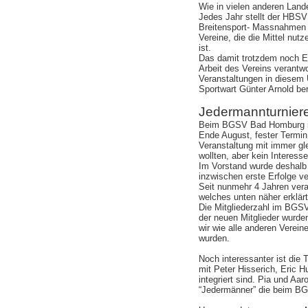
Wie in vielen anderen Land
Jedes Jahr stellt der HBSV 
Breitensport- Massnahmen zu
Vereine, die die Mittel nut
ist.
Das damit trotzdem noch Er
Arbeit des Vereins verantwo
Veranstaltungen in diesem
Sportwart Günter Arnold be
Jedermannturnie
Beim BGSV Bad Homburg is
Ende August, fester Termin
Veranstaltung mit immer gle
wollten, aber kein Interesse
Im Vorstand wurde deshalb 
inzwischen erste Erfolge ve
Seit nunmehr 4 Jahren vera
welches unten näher erklärt
Die Mitgliederzahl im BGSV
der neuen Mitglieder wurd
wir wie alle anderen Verein
wurden.
Noch interessanter ist die
mit Peter Hisserich, Eric 
integriert sind. Pia und Aar
“Jedermänner” die beim BG