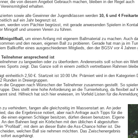
winner, die von diesem Angebot Gebrauch machen, bleiben in der Regel auch
Vereinsmitglied erhalten.
plazierten sowie alle Gewinner der Jugendklassen werden
10, 6 und 4 Freikart
eitlich auf ein Jahr begrenzt ist.
en, werden vom Pächter begrüsst, mit gerade anwesenden Spielern in Konta
 Minigolf und unseren Verein zu führen.
Minigolfball,
um einen Anfang mit eigenem Ballmaterial zu machen. Auch d
ukommen und den neuen, eigenen Ball zu probieren. Gerade hat man ja im Turn
m Ballkoffer eines ausgeschiedenen Mitglieds, den der BGSV vor 4 Jahren g
e Teilnehmer ansprechend ist
eilnehmer zu langweilen oder zu überfordern. Andererseits soll schon ein Wett
es Sports zeigt. Das Ganze soll in einem zeitlich vertretbaren Rahmen bleib
t einheitlich 2,50 €. Startzeit ist 10:00 Uhr. Prämiert wird in den Kategorie
 2 Runden in Dreiergruppen.
den die Gruppen nach Wünschen der Teilnehmer zusammen gestellt. So spiele
uppe. Dies stellt eine hohe Anforderung an die Turnierleitung, da flexibel a
nnt sind. Hilfreich hat sich hier erwiesen, im Vorfeld Listen für die Anmeld
zu verhindern, fangen alle gleichzeitig im Massenstart an. An jeder
ied, das die Ergebnisse notiert, aber nach Anfrage auch Tipps für die
r, die einen eigenen Schläger besitzen, dürfen diesen benutzen. Eigene
. An den Bahnen liegt ein Körbchen mit den üblichen 4 abgestuften
in “Profiball”, mit dem an dieser Bahn die Ass-Chance höher ist. Die
tscheiden, welchen Ball sie nehmen möchten. Das Zwischenergebnis
 sofort ausgehängt.