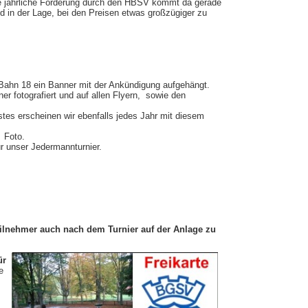
Die jährliche Förderung durch den HBSV kommt da gerade
nd in der Lage, bei den Preisen etwas großzügiger zu
 Bahn 18 ein Banner mit der Ankündigung aufgehängt.
 fotografiert und auf allen Flyern, sowie den
es erscheinen wir ebenfalls jedes Jahr mit diesem
 Foto.
r unser Jedermannturnier.
Teilnehmer auch nach dem Turnier auf der Anlage zu
ür
e