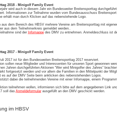
tag 2018 - Minigolf Family Event
jahr wird auch in diesem Jahr ein Bundesweiter Breitensporttag durchgefüh
iert. Informationen zur Teilnahme wurden vom Bundesausschuss Breitensport
me erhält man durch Klicken auf das nebenstehende Logo.
 aus dem Bereich des HBSV mehrere Vereine am Breitensporttag mit eigenen
der aus dem Teilnehmerkreis gemeldet werden..
Teilnahme sind der
Infomappe
des DMV zu entnehmen. Anmeldeschluss ist de
tag 2017 - Minigolf Family Event
i 2017 ist für den Bundesweiten Breitensporttag 2017 reserviert.
on sollen neue Mitglieder und Interessenten für unseren Sport gewonnen wer
nen Jahren durchgeführten Aktionen “Wer wird Minigolfer des Jahres” brachten
ärkt fortgesetzt werden und vor allem die Familien in den Mittelpunkt der Mitg
bt es auf der DMV Seite beim anklicken des nebenstehenden Logos.
stützt dabei die teilnehmenden Vereine mit einer Infomappe, einem Program
ktion teilnehmen wollen, informieren sich bitte auf dem angegebenen Link u
17 soll das
Anmeldeformular
ausgefüllt an den DMV geschickt werden.
rung im HBSV