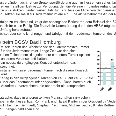
esverbänden auch, ist die Breitensportförderung auch in Hessen ein zähes Un
einen 4 stelligen Betrag zur Verfügung, den die Vereine im Landesverband bis
 unterstützen. Leider bleiben Jahr für Jahr Teile der Mittel von den Vereine
zen, setzen sie meist für Jedermannturniere ein. Eine alt hergebrachte Art der
folge zu erzielen sind, zeigt der anhängende Bericht mit dem Beispiel des BG
rtlich für einen Erfolg. Die finanzielle Unterstützung durch den HBSV trägt a
 Umfang heranzutrauen.
richtet über seine Erfahrungen und Erfolge mit dem Jedermannturnieren des
re beim BGSV Bad Homburg
t seit Jahren das Wochenende des Laternenfestes, immer
 für das Jedermannturnier. Lange Zeit war das eine
ichen Teilnehmern, die jedoch nur ein nettes Turnier spielen
 an einem Vereinseintritt hatten.
ein neues, durchgängiges Konzept entwickelt, das
rzeichnet.
nstalten wir unser Jedermannturnier nach diesem Konzept,
 wird.
 stieg in den vergangenen Jahren von ca. 50 auf ca. 70. Viele
en über das Jedermannturnier angeworben. Dabei hatten auch
e Austritte zu verzeichnen, die aber mehr als kompensiert
 Tatsache, dass in unseren aktiven Mannschaften inzwischen
Huber in der Hessenliga, Rolf Frank und Harald Kantor in der Gruppenliga “Je
on Huber, Kiki Bernhardt, Stephan Preißmann, Michael Sattler, Kristin Büttner,
SV hängen geblieben sind.